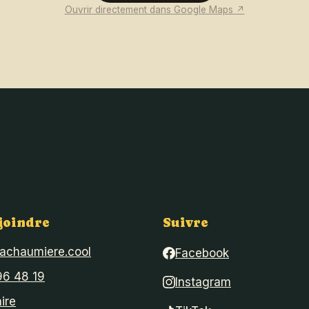
Ouvrir directement dans Google Maps ↗
joindre
Suivre
lachaumiere.cool
Facebook
96 48 19
Instagram
ire