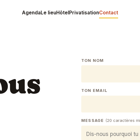
Agenda
Le lieu
Hôtel
Privatisation
Contact
TON NOM
ous
TON EMAIL
MESSAGE
(20 caractères m