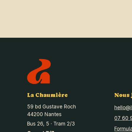
La Chaumière
Nous 
59 bd Gustave Roch
hello@
44200 Nantes
07 60 
Bus 26, 5 · Tram 2/3
Formula