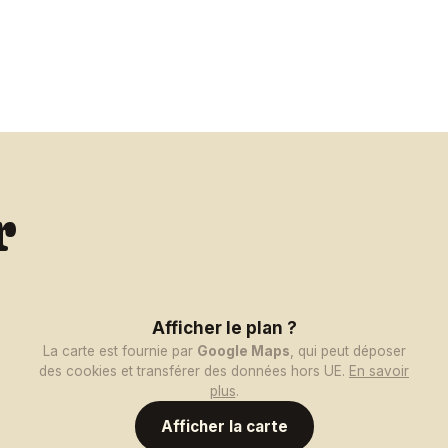
r
Afficher le plan ?
La carte est fournie par
Google Maps
, qui peut déposer
des cookies et transférer des données hors UE.
En savoir
plus
.
Afficher la carte